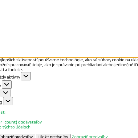
jlepších skúseností používame technológie, ako sú súbory cookie na ukla
í spracovávať údaje, ako je správanie pri prehliadaní alebo jedinečné I
ti a funkcie.
ždy aktívny
y
g
sti
or_count} dodávateľov
 o týchto účeloch
Zobraziť predvoľby
Zobraziť predvoľby
Uložiť predvoľby