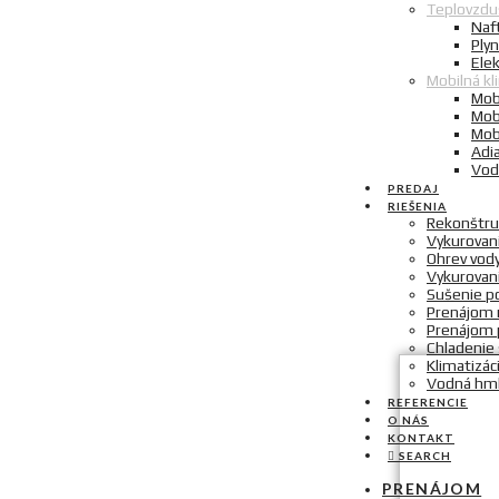
Teplovzdu
Naf
Ply
Elek
Mobilná kl
Mobi
Mob
Mob
Adi
Vod
PREDAJ
RIEŠENIA
Rekonštru
Vykurovani
Ohrev vod
Vykurovan
Sušenie p
Prenájom m
Prenájom 
Chladenie 
Klimatizác
Vodná hm
REFERENCIE
O NÁS
KONTAKT
SEARCH
PRENÁJOM