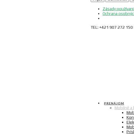
Zásady používani
Ochrana osobnýc
TEL: +421 907 272 15
PRENÁJOM
Mobilné a 
Mob
Kon
Elek
Mob
Prí