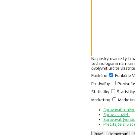
Na poskytovanie tých na
technológiami nám umožn
ovplyvniť určité vlastnos
Funkčné
Funkčné
V
Predvoľby
Predvoľb
Štatistiky
Štatistiky
Marketing
Marketin
Spravovať možno
Správa služieb
Spravovať {vend
Prečítajte si viac
Prijať
Odmietnúť