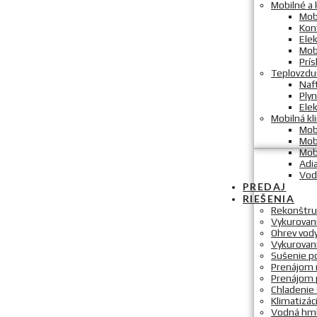
Mobilné a 
Mob
Kon
Elek
Mob
Prí
Teplovzdu
Naf
Ply
Elek
Mobilná kl
Mobi
Mob
Mob
Adi
Vod
PREDAJ
RIEŠENIA
Rekonštru
Vykurovani
Ohrev vod
Vykurovan
Sušenie p
Prenájom m
Prenájom 
Chladenie 
Klimatizác
Vodná hm