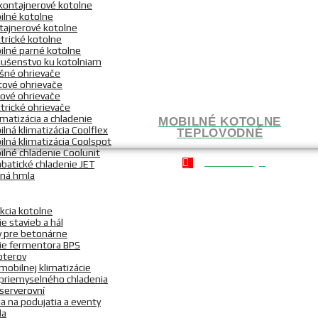
kontajnerové kotolne
ilné kotolne
tajnerové kotolne
trické kotolne
ilné parné kotolne
slušenstvo ku kotolniam
šné ohrievače
tové ohrievače
nové ohrievače
trické ohrievače
imatizácia a chladenie
MOBILNÉ KOTOLNE
lná klimatizácia Coolflex
TEPLOVODNÉ
ilná klimatizácia Coolspot
ilné chladenie Coolunit
80 - 16000 kg/h
abatické chladenie JET
ná hmla
kcia kotolne
e stavieb a hál
y pre betonárne
ie fermentora BPS
oterov
obilnej klimatizácie
priemyselného chladenia
serverovní
ia na podujatia a eventy
la