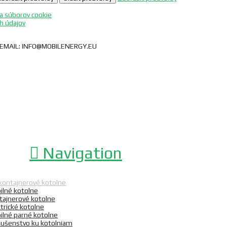
a súborov cookie
h údajov
0 EMAIL: INFO@MOBILENERGY.EU
Navigation
kontajnerové kotolne
ilné kotolne
tajnerové kotolne
trické kotolne
ilné parné kotolne
slušenstvo ku kotolniam